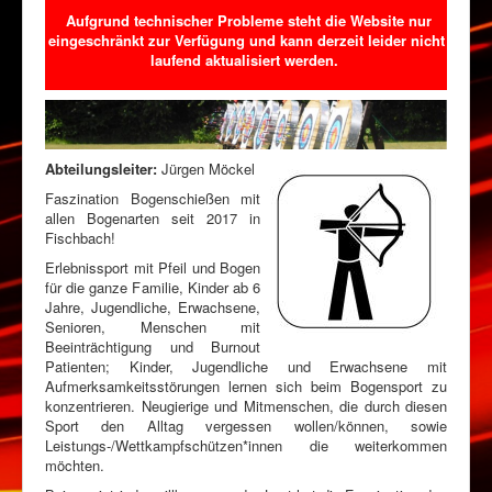
Aufgrund technischer Probleme steht die Website nur
eingeschränkt zur Verfügung und kann derzeit leider nicht
laufend aktualisiert werden.
Abteilungsleiter:
Jürgen Möckel
Faszination Bogenschießen mit
allen Bogenarten seit 2017 in
Fischbach!
Erlebnissport mit Pfeil und Bogen
für die ganze Familie, Kinder ab 6
Jahre, Jugendliche, Erwachsene,
Senioren, Menschen mit
Beeinträchtigung und Burnout
Patienten; Kinder, Jugendliche und Erwachsene mit
Aufmerksamkeitsstörungen lernen sich beim Bogensport zu
konzentrieren. Neugierige und Mitmenschen, die durch diesen
Sport den Alltag vergessen wollen/können, sowie
Leistungs-/Wettkampfschützen*innen die weiterkommen
möchten.