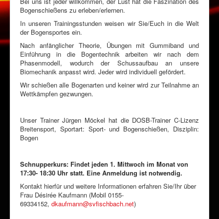
Bei uns ist jeder willkommen, der Lust hat die Faszination des
Bogenschießens zu erleben/erlernen.
In unseren Trainingsstunden weisen wir Sie/Euch in die Welt
der Bogensportes ein.
Nach anfänglicher Theorie, Übungen mit Gummiband und
Einführung in die Bogentechnik arbeiten wir nach dem
Phasenmodell, wodurch der Schussaufbau an unsere
Biomechanik anpasst wird. Jeder wird individuell gefördert.
Wir schießen alle Bogenarten und keiner wird zur Teilnahme an
Wettkämpfen gezwungen.
Unser Trainer Jürgen Möckel hat die DOSB-Trainer C-Lizenz
Breitensport, Sportart: Sport- und Bogenschießen, Disziplin:
Bogen
Schnupperkurs: Findet jeden 1. Mittwoch im Monat von
17:30- 18:30 Uhr statt.
Eine Anmeldung ist notwendig.
Kontakt hierfür und weitere Informationen erfahren Sie/Ihr über
Frau Désirée Kaufmann (Mobil 0155-
69334152,
dkaufmann@svfischbach.net
)