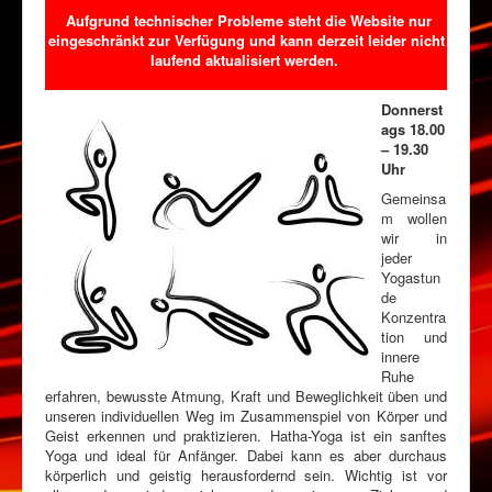
Aufgrund technischer Probleme steht die Website nur
eingeschränkt zur Verfügung und kann derzeit leider nicht
laufend aktualisiert werden.
Donnerst
ags 18.00
– 19.30
Uhr
Gemeinsa
m wollen
wir in
jeder
Yogastun
de
Konzentra
tion und
innere
Ruhe
erfahren, bewusste Atmung, Kraft und Beweglichkeit üben und
unseren individuellen Weg im Zusammenspiel von Körper und
Geist erkennen und praktizieren. Hatha-Yoga ist ein sanftes
Yoga und ideal für Anfänger. Dabei kann es aber durchaus
körperlich und geistig herausfordernd sein. Wichtig ist vor