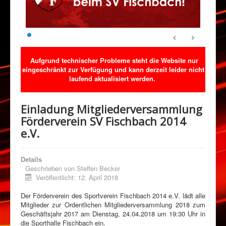
Abteilungen
Veranstaltungen
Sponsoring
Aufgrund technischer Probleme steht die Website nur
Förderverein
eingeschränkt zur Verfügung und kann derzeit leider nicht
Downloads
laufend aktualisiert werden.
Kontakt
Einladung Mitgliederversammlung
Klimaschutz
Förderverein SV Fischbach 2014
e.V.
Details
Geschrieben von
Steffen Becker
Veröffentlicht: 12. April 2018
Der Förderverein des Sportverein Fischbach 2014 e.V. lädt alle
Mitglieder zur Ordentlichen Mitgliederversammlung 2018 zum
Geschäftsjahr 2017 am Dienstag, 24.04.2018 um 19:30 Uhr in
die Sporthalle Fischbach ein.