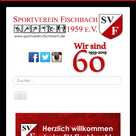
Suchen
...
Navigation
an/aus
Startseite
Aktuelles
Verein