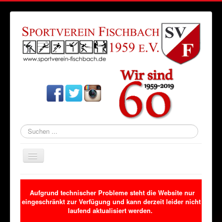
Suchen
...
Navigation
an/aus
Startseite
Aufgrund technischer Probleme steht die Website nur
Aktuelles
eingeschränkt zur Verfügung und kann derzeit leider nicht
laufend aktualisiert werden.
Verein